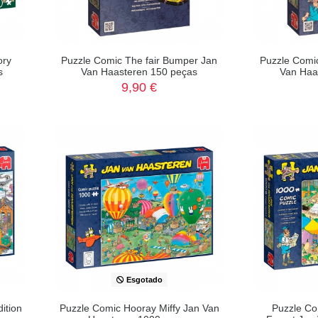
ory
Puzzle Comic The fair Bumper Jan
Puzzle Comi
s
Van Haasteren 150 peças
Van Haa
9,90 €
Esgotado
ition
Puzzle Comic Hooray Miffy Jan Van
Puzzle Co